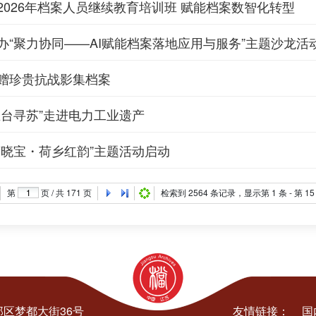
2026年档案人员继续教育培训班 赋能档案数智化转型
办“聚力协同——AI赋能档案落地应用与服务”主题沙龙活
赠珍贵抗战影集档案
兰台寻苏”走进电力工业遗产
荷晓宝・荷乡红韵”主题活动启动
第
页 / 共
171
页
检索到
2564
条记录，显示第
1
条 - 第
15
区梦都大街36号
友情链接：
国