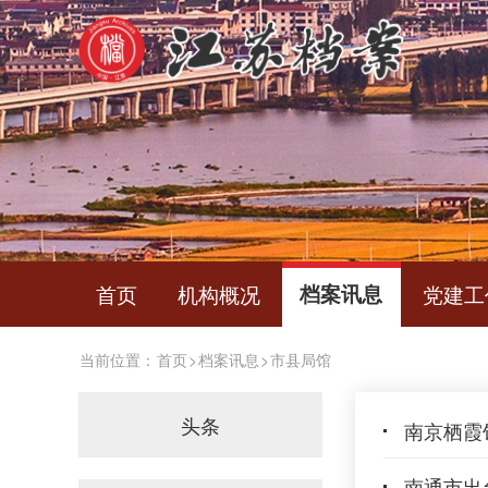
首页
机构概况
档案讯息
党建工
当前位置：
首页
>
档案讯息
>
市县局馆
头条
南京栖霞
南通市出