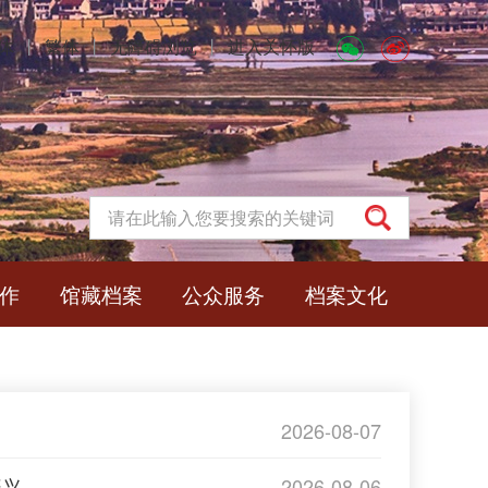
体
丨
繁体
丨
无障碍浏览
丨
进入关怀版
作
馆藏档案
公众服务
档案文化
2026-08-07
振兴
2026-08-06