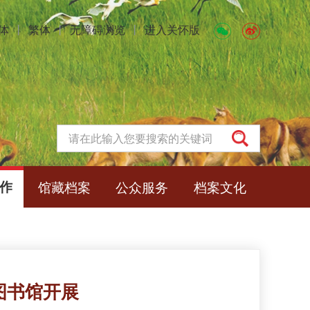
体
丨
繁体
丨
无障碍浏览
丨
进入关怀版
作
馆藏档案
公众服务
档案文化
图书馆开展