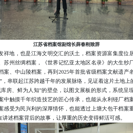
江苏省档案馆副馆长薛春刚致辞
发祥地，也是江海文明交汇的沃土，档案资源富集度位
、苏州丝绸档案，《世界记忆亚太地区名录》的大生纱
案、中山陵档案，再到2025年首批省级档案文献遗产
珀”，串联起江苏跨越千年的发展脉络，见证着这片土地上
藏库房、鲜为人知”的壁垒，以图文展板的形式，系统呈
案中触摸千年织造技艺的匠心传承，也能从永利铔厂档
案感受为民兴利的深厚情怀，也能透过上塘大包干档案
在讲述档案背后的故事，让厚重的历史变得鲜活可感。