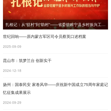
扎根记：从“驻村”到“助村”——省委驻睢宁县乡村振兴工作队的担当与守护
世纪回响——原内蒙古军区司令员蔡英口述档案
2025-09-09
昆山市：筑梦兰台 创新实干
2024-12-18
扬州：国泰民安 家卷风华——庆祝新中国成立75周年家庭记
忆征集成果展示
2024-09-29