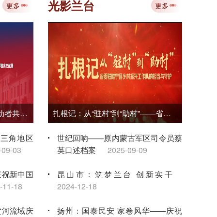
专题培训 赋能档案事业数智化转型
光影兰台
更多
更多
2026-08-03
省中
档案
负笈莫城为报国——东方劳动者共产主义大学和中国劳动者共产主义大学档案文献展
扎根记：从“驻村”到“助村”——省委驻睢宁县乡村振兴工作队的担当与守护
长三角地区
世纪回响——原内蒙古军区司令员蔡
-09-03
英口述档案
2025-09-09
庆祝新中国
昆山市：筑梦兰台 创新实干
-11-18
2024-12-18
黄河流域庆
扬州：国泰民安 家卷风华——庆祝