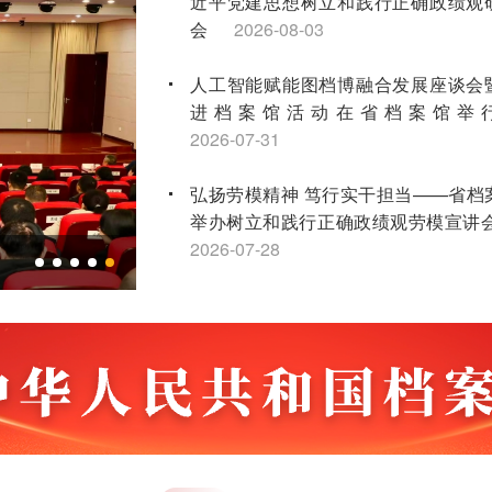
近平党建思想树立和践行正确政绩观
会
2026-08-03
人工智能赋能图档博融合发展座谈会
进档案馆活动在省档案馆举
2026-07-31
弘扬劳模精神 笃行实干担当——省档
举办树立和践行正确政绩观劳模宣讲
2026-07-28
全省第二轮土地承包到期后再延长30
点档案工作培训会顺利举办
2026-07
江苏省档案学会获评2026年度全国社
先进社会组织
2026-07-16
“兰台红”宣讲团连续三年荣获省红色故