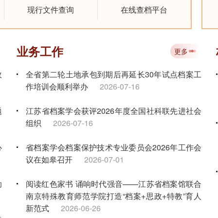
现行文件查询
在线查档平台
业务工作
更多
政
全省第二轮土地承包到期后再延长30年试点档案工
作培训会顺利举办
2026-07-16
题
江苏省档案学会获评2026年度全国社科联先进社会
组织
2026-07-16
心
省档案学会档案保护技术专业委员会2026年工作会
议在如皋召开
2026-07-01
助
阅读红色家书 诵响时代强音——江苏省档案馆联合
南京特殊教育师范学院打造“档案+思政+特教”育人
新范式
2026-06-26