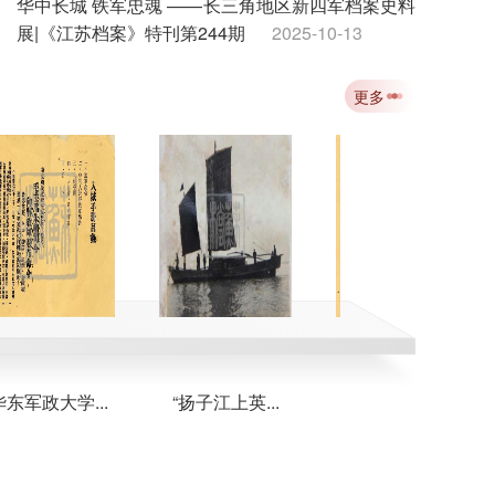
华中长城 铁军忠魂 ——长三角地区新四军档案史料
展|《江苏档案》特刊第244期
2025-10-13
吴觉历史自述：淮阴抗战先驱的赤胆忠魂|《江苏档
更多
案》特刊第243期
2025-10-13
飞向延安：八路军第一架飞机从这里起飞|《江苏档
案》特刊第242期
2025-10-13
纪念中国人民抗日战争暨世界反法西斯战争胜利80
周年|《江苏档案》特刊第241期
2025-10-13
军政大学...
“扬子江上英...
新海连特区首...