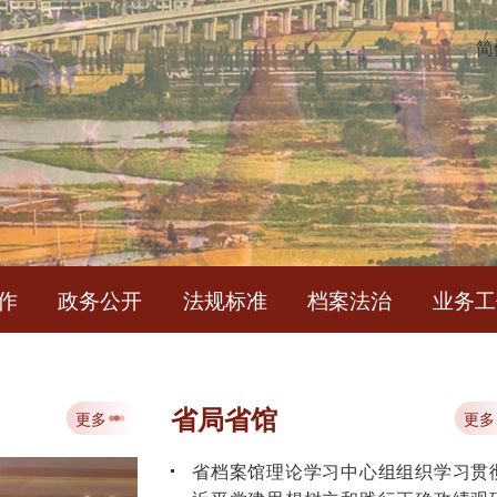
简
作
政务公开
法规标准
档案法治
业务工
中华人民共和国档案法
省局省馆
更多
更多
省档案馆理论学习中心组组织学习贯