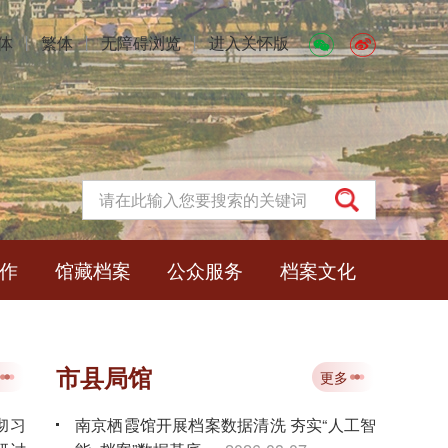
体
丨
繁体
丨
无障碍浏览
丨
进入关怀版
作
馆藏档案
公众服务
档案文化
市县局馆
更多
彻习
南京栖霞馆开展档案数据清洗 夯实“人工智