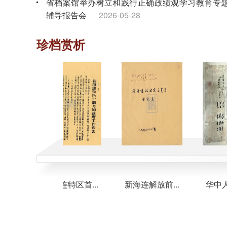
省档案馆举办树立和践行正确政绩观学习教育专
辅导报告会
2026-05-28
省档案馆组织离退休干部党员开展“奋进‘十五五’
珍档赏析
银发谱新篇”主题党日活动
2026-04-28
省档案馆组织树立和践行正确政绩观学习教育专
读书班暨理论学习中心组专题学习会
2026-04-02
.
新海连特区首...
新海连解放前...
华中人民解