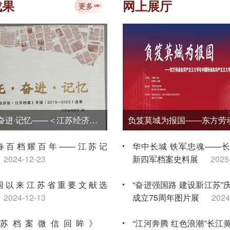
讲大赛金牌
2026-07-10
成果
网上展厅
更多
“典藏时代丹青 赓续文脉华章——江苏
国画学会档案文献与作品移交展”在省
馆开展
2026-07-09
《嘱托·奋进·记忆——＜江苏经济报·江苏档案＞专版（2013—2023）选萃》
春百档耀百年——江苏记
华中长城 铁军忠魂——
2024-12-23
新四军档案史料展
2025
国以来江苏省重要文献选
“奋进强国路 建设新江苏”
2024-12-13
成立75周年图片展
2024
苏档案微信回眸》
“江河奔腾 红色浪潮”长江