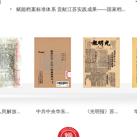
题
赋能档案标准体系 贡献江苏实践成果——国家档案
...
局发布江苏省档案馆制修订2项行业标准
，
2026-06-26
江苏省档案馆2026年度国家档案局科技立项数全国
题
第一
2026-06-17
省数字档案中心召开“人工智能赋能企业档案应
用”专题研讨会
2026-06-15
放...
中共中央华东...
《光明报》苏...
华东