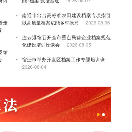
研讨
能+档案”数据基底
2026-08-07
南通市出台高标准农田建设档案专项指引
暨走
以高质量档案赋能乡村振兴
2026-08-06
行
连云港馆召开全市重点民营企业档案规范
化建设培训座谈会
2026-08-05
案馆
会
宿迁市举办开发区档案工作专题培训班
2026-08-04
档案与时代同行 赋能发展新征程——江苏省档案馆举办2026年“6·9”国际档案日现场宣传活动
省档案馆召开全面从严治党工作会
年试
无锡馆联合举办暑期红色研学夏令营 点亮
-16
新就业群体子女暑期生活
2026-08-03
科联
“泰有感”实境思政课堂：让青少年在档案中
触摸家乡发展脉搏
2026-08-03
事宣
苏州馆举办2026年档案专业人员继续教育