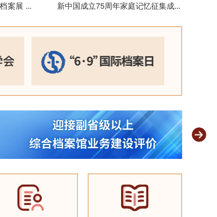
题档案展
...
新中国成立75周年家庭记忆征集成果
...
展示
2024-09-29
渡江战役胜
案联展