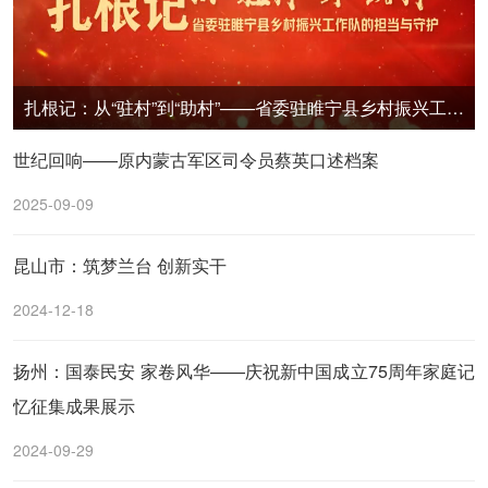
扎根记：从“驻村”到“助村”——省委驻睢宁县乡村振兴工作队的担当与守护
世纪回响——原内蒙古军区司令员蔡英口述档案
2025-09-09
昆山市：筑梦兰台 创新实干
2024-12-18
扬州：国泰民安 家卷风华——庆祝新中国成立75周年家庭记
忆征集成果展示
2024-09-29