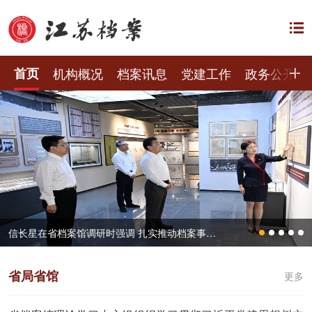
首页
机构概况
档案讯息
党建工作
政务公开
信长星在省档案馆调研时强调 扎实推动档案事业高质量发展 更好服务中国式现代化江苏新实践
省局省馆
更多