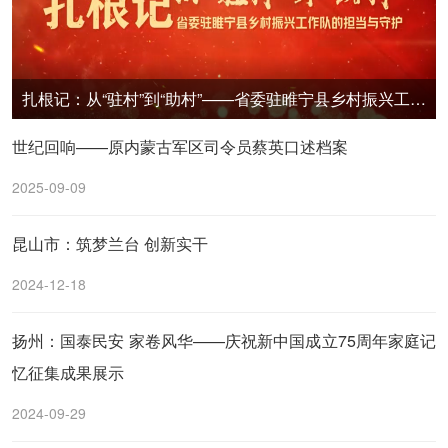
扎根记：从“驻村”到“助村”——省委驻睢宁县乡村振兴工作队的担当与守护
世纪回响——原内蒙古军区司令员蔡英口述档案
2025-09-09
昆山市：筑梦兰台 创新实干
2024-12-18
扬州：国泰民安 家卷风华——庆祝新中国成立75周年家庭记
忆征集成果展示
2024-09-29