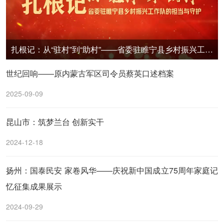
扎根记：从“驻村”到“助村”——省委驻睢宁县乡村振兴工作队的担当与守护
世纪回响——原内蒙古军区司令员蔡英口述档案
2025-09-09
昆山市：筑梦兰台 创新实干
2024-12-18
扬州：国泰民安 家卷风华——庆祝新中国成立75周年家庭记
忆征集成果展示
2024-09-29