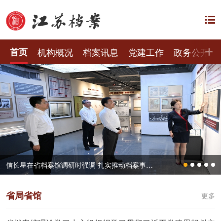
首页
机构概况
档案讯息
党建工作
政务公开
档案与时代同行 赋能发展新征程——江苏省档案馆举办2026年“6·9”国际档案日现场宣传活动
省局省馆
更多