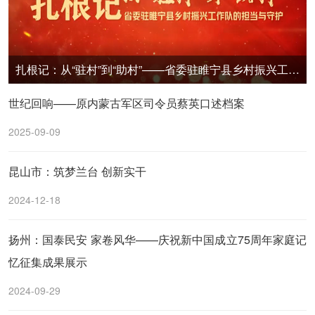
扎根记：从“驻村”到“助村”——省委驻睢宁县乡村振兴工作队的担当与守护
世纪回响——原内蒙古军区司令员蔡英口述档案
2025-09-09
昆山市：筑梦兰台 创新实干
2024-12-18
扬州：国泰民安 家卷风华——庆祝新中国成立75周年家庭记
忆征集成果展示
2024-09-29