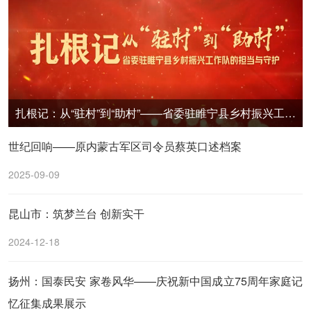
扎根记：从“驻村”到“助村”——省委驻睢宁县乡村振兴工作队的担当与守护
世纪回响——原内蒙古军区司令员蔡英口述档案
2025-09-09
昆山市：筑梦兰台 创新实干
2024-12-18
扬州：国泰民安 家卷风华——庆祝新中国成立75周年家庭记
忆征集成果展示