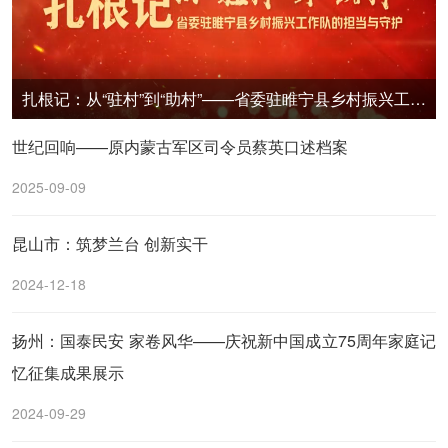
扎根记：从“驻村”到“助村”——省委驻睢宁县乡村振兴工作队的担当与守护
世纪回响——原内蒙古军区司令员蔡英口述档案
2025-09-09
昆山市：筑梦兰台 创新实干
2024-12-18
扬州：国泰民安 家卷风华——庆祝新中国成立75周年家庭记
忆征集成果展示
2024-09-29