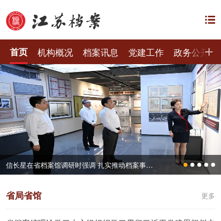
首页
机构概况
档案讯息
党建工作
政务公开
信长星在省档案馆调研时强调 扎实推动档案事业高质量发展 更好服务中国式现代化江苏新实践
省局省馆
更多