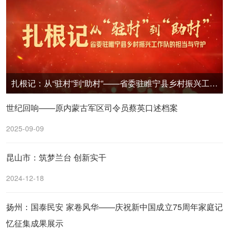
扎根记：从“驻村”到“助村”——省委驻睢宁县乡村振兴工作队的担当与守护
世纪回响——原内蒙古军区司令员蔡英口述档案
2025-09-09
昆山市：筑梦兰台 创新实干
2024-12-18
扬州：国泰民安 家卷风华——庆祝新中国成立75周年家庭记
忆征集成果展示