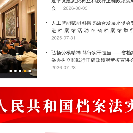
近平党建思想树立和践行正确政绩观
会
2026-08-03
人工智能赋能图档博融合发展座谈会
进档案馆活动在省档案馆举
2026-07-31
弘扬劳模精神 笃行实干担当——省档
举办树立和践行正确政绩观劳模宣讲
2026-07-28
全省第二轮土地承包到期后再延长30
点档案工作培训会顺利举办
2026-07
江苏省档案学会获评2026年度全国社
先进社会组织
2026-07-16
“兰台红”宣讲团连续三年荣获省红色故