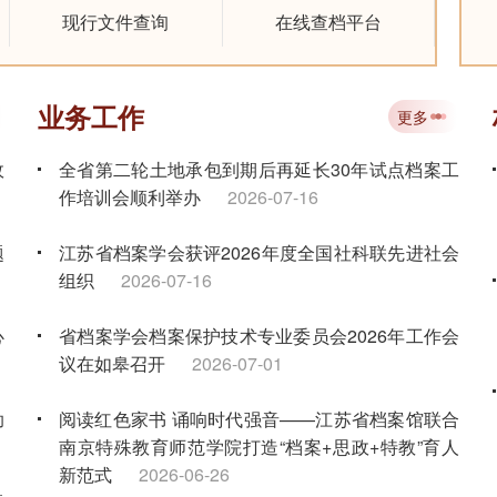
现行文件查询
在线查档平台
业务工作
更多
政
全省第二轮土地承包到期后再延长30年试点档案工
作培训会顺利举办
2026-07-16
题
江苏省档案学会获评2026年度全国社科联先进社会
组织
2026-07-16
心
省档案学会档案保护技术专业委员会2026年工作会
议在如皋召开
2026-07-01
助
阅读红色家书 诵响时代强音——江苏省档案馆联合
南京特殊教育师范学院打造“档案+思政+特教”育人
新范式
2026-06-26