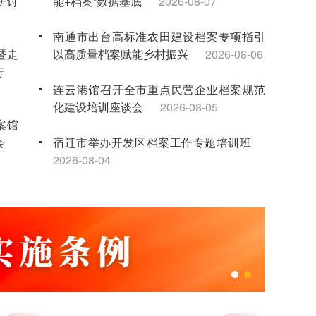
研讨
能+档案”数据基底
2026-08-07
南通市出台高标准农田建设档案专项指引
暨走
以高质量档案赋能乡村振兴
2026-08-06
行
连云港馆召开全市重点民营企业档案规范
化建设培训座谈会
2026-08-05
案馆
会
宿迁市举办开发区档案工作专题培训班
2026-08-04
兰台聚力书华章 马踏春风启新程——江苏省档案馆召开2025年度总结表彰大会
年试
无锡馆联合举办暑期红色研学夏令营 点亮
-16
新就业群体子女暑期生活
2026-08-03
科联
“泰有感”实境思政课堂：让青少年在档案中
触摸家乡发展脉搏
2026-08-03
事宣
苏州馆举办2026年档案专业人员继续教育