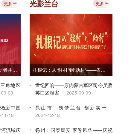
专题培训 赋能档案事业数智化转型
光影兰台
更多
更多
2026-08-03
省中
档案
负笈莫城为报国——东方劳动者共产主义大学和中国劳动者共产主义大学档案文献展
扎根记：从“驻村”到“助村”——省委驻睢宁县乡村振兴工作队的担当与守护
长三角地区
世纪回响——原内蒙古军区司令员蔡
-09-03
英口述档案
2025-09-09
庆祝新中国
昆山市：筑梦兰台 创新实干
-11-18
2024-12-18
黄河流域庆
扬州：国泰民安 家卷风华——庆祝