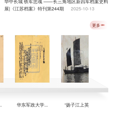
华中长城 铁军忠魂 ——长三角地区新四军档案史料
展|《江苏档案》特刊第244期
2025-10-13
吴觉历史自述：淮阴抗战先驱的赤胆忠魂|《江苏档
更多
案》特刊第243期
2025-10-13
飞向延安：八路军第一架飞机从这里起飞|《江苏档
案》特刊第242期
2025-10-13
纪念中国人民抗日战争暨世界反法西斯战争胜利80
周年|《江苏档案》特刊第241期
2025-10-13
华东军政大学...
“扬子江上英...
新海连特区首.