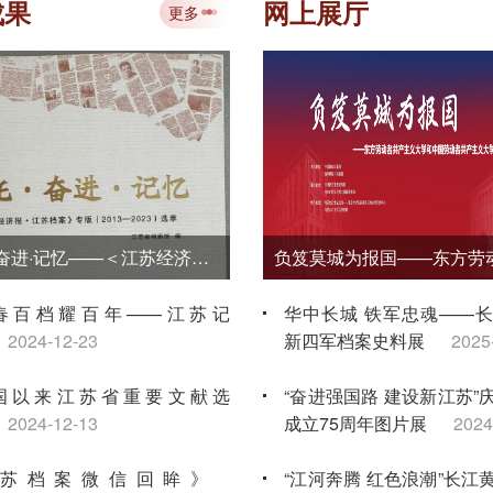
讲大赛金牌
2026-07-10
成果
网上展厅
更多
“典藏时代丹青 赓续文脉华章——江苏
国画学会档案文献与作品移交展”在省
馆开展
2026-07-09
《嘱托·奋进·记忆——＜江苏经济报·江苏档案＞专版（2013—2023）选萃》
春百档耀百年——江苏记
华中长城 铁军忠魂——
2024-12-23
新四军档案史料展
2025
国以来江苏省重要文献选
“奋进强国路 建设新江苏”
2024-12-13
成立75周年图片展
2024
苏档案微信回眸》
“江河奔腾 红色浪潮”长江