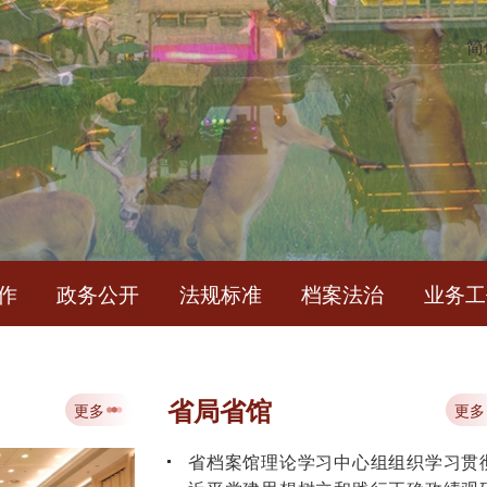
简
作
政务公开
法规标准
档案法治
业务工
中华人民共和国档案法
省局省馆
更多
更多
省档案馆理论学习中心组组织学习贯