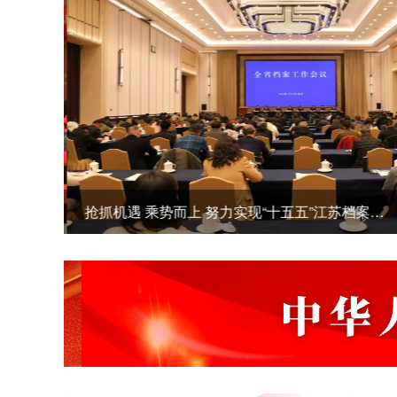
抢抓机遇 乘势而上 努力实现“十五五”江苏档案工作良好开局——全省档案工作会议在宁召开