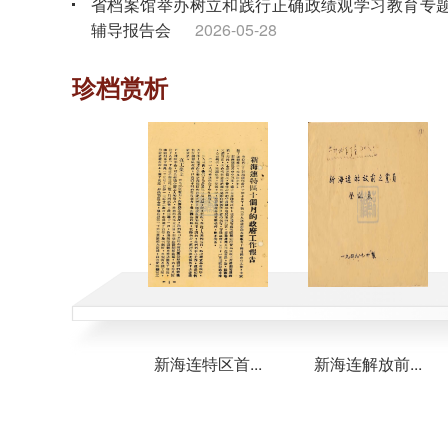
省档案馆举办树立和践行正确政绩观学习教育专
辅导报告会
2026-05-28
省档案馆组织离退休干部党员开展“奋进‘十五五’
珍档赏析
银发谱新篇”主题党日活动
2026-04-28
省档案馆组织树立和践行正确政绩观学习教育专
读书班暨理论学习中心组专题学习会
2026-04-02
子江上英...
新海连特区首...
新海连解放前...