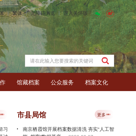
体
丨
繁体
丨
无障碍浏览
丨
进入关怀版
作
馆藏档案
公众服务
档案文化
市县局馆
更多
彻习
南京栖霞馆开展档案数据清洗 夯实“人工智