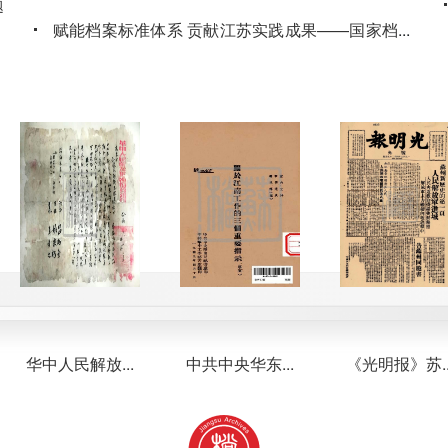
题
赋能档案标准体系 贡献江苏实践成果——国家档案
...
局发布江苏省档案馆制修订2项行业标准
，
2026-06-26
江苏省档案馆2026年度国家档案局科技立项数全国
题
第一
2026-06-17
省数字档案中心召开“人工智能赋能企业档案应
用”专题研讨会
2026-06-15
华中人民解放...
中共中央华东...
《光明报》苏...