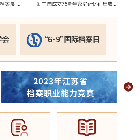
题档案展
...
新中国成立75周年家庭记忆征集成果
...
展示
2024-09-29
渡江战役胜
案联展