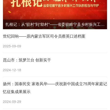
扎根记：从“驻村”到“助村”——省委驻睢宁县乡村振兴工作队的担当与守护
世纪回响——原内蒙古军区司令员蔡英口述档案
2025-09-09
昆山市：筑梦兰台 创新实干
2024-12-18
扬州：国泰民安 家卷风华——庆祝新中国成立75周年家庭记
忆征集成果展示
2024-09-29