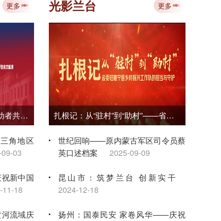
专题培训 赋能档案事业数智化转型
光影兰台
更多
更多
2026-08-03
省中
档案
负笈莫城为报国——东方劳动者共产主义大学和中国劳动者共产主义大学档案文献展
扎根记：从“驻村”到“助村”——省委驻睢宁县乡村振兴工作队的担当与守护
长三角地区
世纪回响——原内蒙古军区司令员蔡
-09-03
英口述档案
2025-09-09
庆祝新中国
昆山市：筑梦兰台 创新实干
-11-18
2024-12-18
黄河流域庆
扬州：国泰民安 家卷风华——庆祝