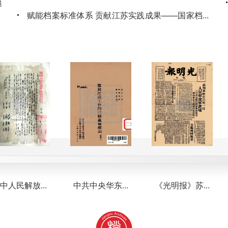
题
赋能档案标准体系 贡献江苏实践成果——国家档案
...
局发布江苏省档案馆制修订2项行业标准
，
2026-06-26
江苏省档案馆2026年度国家档案局科技立项数全国
题
第一
2026-06-17
省数字档案中心召开“人工智能赋能企业档案应
用”专题研讨会
2026-06-15
民解放...
中共中央华东...
《光明报》苏...