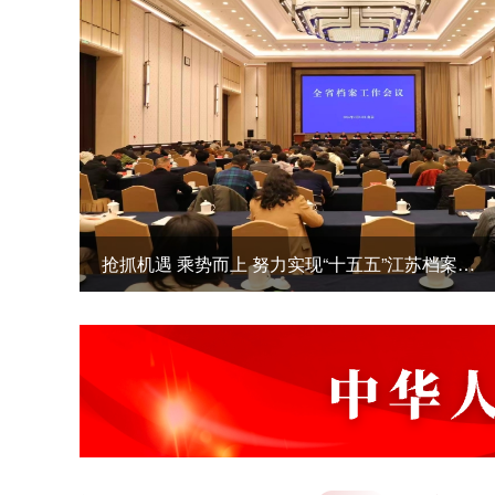
兰台聚力书华章 马踏春风启新程——江苏省档案馆召开2025年度总结表彰大会