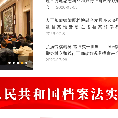
近平党建思想树立和践行正确政绩观
会
2026-08-03
人工智能赋能图档博融合发展座谈会
进档案馆活动在省档案馆举
2026-07-31
弘扬劳模精神 笃行实干担当——省档
举办树立和践行正确政绩观劳模宣讲
2026-07-28
全省第二轮土地承包到期后再延长30
点档案工作培训会顺利举办
2026-07
江苏省档案学会获评2026年度全国社
先进社会组织
2026-07-16
“兰台红”宣讲团连续三年荣获省红色故