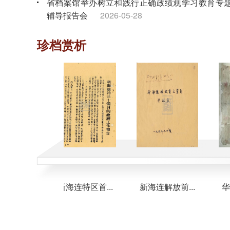
省档案馆举办树立和践行正确政绩观学习教育专
辅导报告会
2026-05-28
省档案馆组织离退休干部党员开展“奋进‘十五五’
珍档赏析
银发谱新篇”主题党日活动
2026-04-28
省档案馆组织树立和践行正确政绩观学习教育专
读书班暨理论学习中心组专题学习会
2026-04-02
...
新海连特区首...
新海连解放前...
华中人