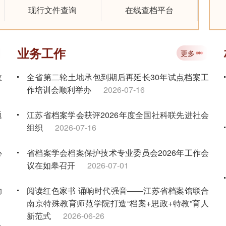
现行文件查询
在线查档平台
业务工作
更多
政
全省第二轮土地承包到期后再延长30年试点档案工
作培训会顺利举办
2026-07-16
题
江苏省档案学会获评2026年度全国社科联先进社会
组织
2026-07-16
心
省档案学会档案保护技术专业委员会2026年工作会
议在如皋召开
2026-07-01
助
阅读红色家书 诵响时代强音——江苏省档案馆联合
南京特殊教育师范学院打造“档案+思政+特教”育人
新范式
2026-06-26