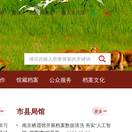
体
丨
繁体
丨
无障碍浏览
丨
进入关怀版
作
馆藏档案
公众服务
档案文化
市县局馆
更多
彻习
南京栖霞馆开展档案数据清洗 夯实“人工智