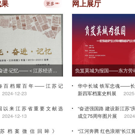
讲大赛金牌
2026-07-10
成果
网上展厅
更多
“典藏时代丹青 赓续文脉华章——江苏
国画学会档案文献与作品移交展”在省
馆开展
2026-07-09
《嘱托·奋进·记忆——＜江苏经济报·江苏档案＞专版（2013—2023）选萃》
春百档耀百年——江苏记
华中长城 铁军忠魂——
2024-12-23
新四军档案史料展
2025
国以来江苏省重要文献选
“奋进强国路 建设新江苏”
2024-12-13
成立75周年图片展
2024
苏档案微信回眸》
“江河奔腾 红色浪潮”长江