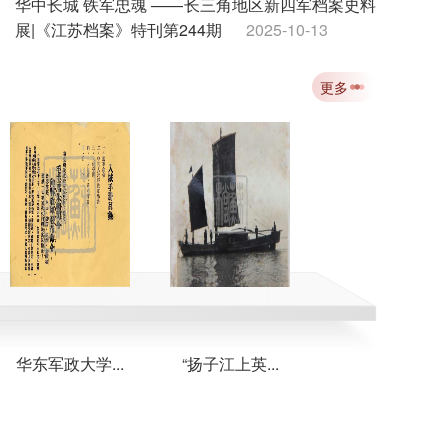
华中长城 铁军忠魂 ——长三角地区新四军档案史料
展|《江苏档案》特刊第244期
2025-10-13
吴觉历史自述：淮阴抗战先驱的赤胆忠魂|《江苏档
更多
案》特刊第243期
2025-10-13
飞向延安：八路军第一架飞机从这里起飞|《江苏档
案》特刊第242期
2025-10-13
纪念中国人民抗日战争暨世界反法西斯战争胜利80
周年|《江苏档案》特刊第241期
2025-10-13
华东军政大学...
“扬子江上英...
新海连特区首...