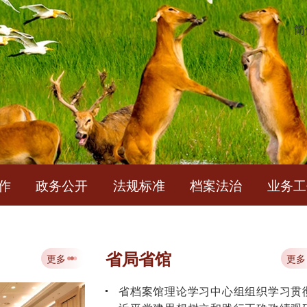
简
作
政务公开
法规标准
档案法治
业务工
中华人民共和国档案法
省局省馆
更多
更多
省档案馆理论学习中心组组织学习贯