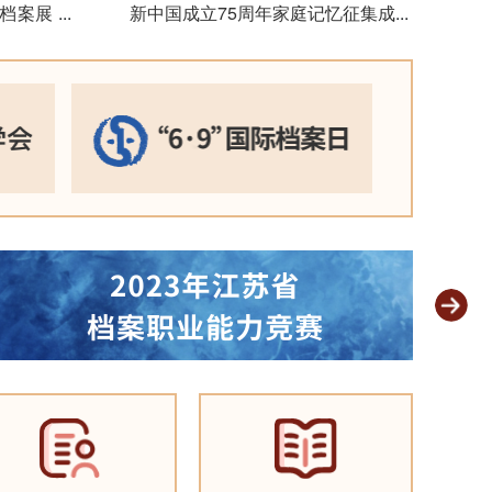
题档案展
...
新中国成立75周年家庭记忆征集成果
...
展示
2024-09-29
渡江战役胜
案联展