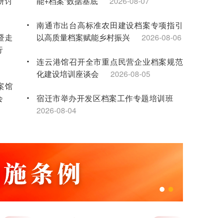
研讨
能+档案”数据基底
2026-08-07
南通市出台高标准农田建设档案专项指引
暨走
以高质量档案赋能乡村振兴
2026-08-06
行
连云港馆召开全市重点民营企业档案规范
化建设培训座谈会
2026-08-05
案馆
会
宿迁市举办开发区档案工作专题培训班
2026-08-04
信长星在省档案馆调研时强调 扎实推动档案事业高质量发展 更好服务中国式现代化江苏新实践
年试
无锡馆联合举办暑期红色研学夏令营 点亮
-16
新就业群体子女暑期生活
2026-08-03
科联
“泰有感”实境思政课堂：让青少年在档案中
触摸家乡发展脉搏
2026-08-03
事宣
苏州馆举办2026年档案专业人员继续教育