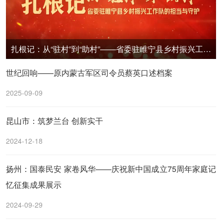
扎根记：从“驻村”到“助村”——省委驻睢宁县乡村振兴工作队的担当与守护
世纪回响——原内蒙古军区司令员蔡英口述档案
2025-09-09
昆山市：筑梦兰台 创新实干
2024-12-18
扬州：国泰民安 家卷风华——庆祝新中国成立75周年家庭记
忆征集成果展示
2024-09-29