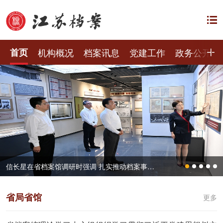
首页
机构概况
档案讯息
党建工作
政务公开
信长星在省档案馆调研时强调 扎实推动档案事业高质量发展 更好服务中国式现代化江苏新实践
省局省馆
更多