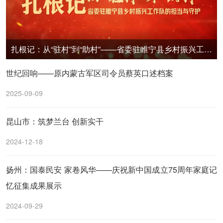
扎根记：从“驻村”到“助村”——省委驻睢宁县乡村振兴工作队的担当与守护
世纪回响——原内蒙古军区司令员蔡英口述档案
2025-09-09
昆山市：筑梦兰台 创新实干
2024-12-18
扬州：国泰民安 家卷风华——庆祝新中国成立75周年家庭记
忆征集成果展示
2024-09-29