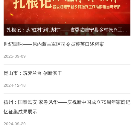
扎根记：从“驻村”到“助村”——省委驻睢宁县乡村振兴工作队的担当与守护
世纪回响——原内蒙古军区司令员蔡英口述档案
2025-09-09
昆山市：筑梦兰台 创新实干
2024-12-18
扬州：国泰民安 家卷风华——庆祝新中国成立75周年家庭记
忆征集成果展示
2024-09-29