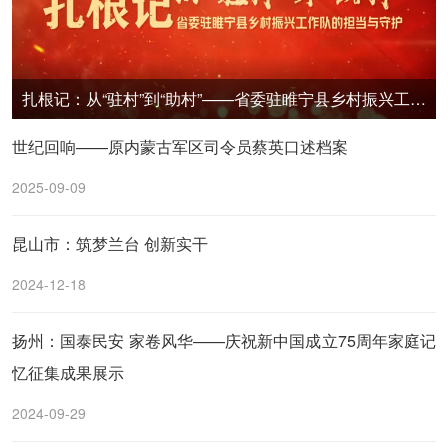
扎根记：从“驻村”到“助村”——省委驻睢宁县乡村振兴工作队的担当与守护
世纪回响——原内蒙古军区司令员蔡英口述档案
2025-09-09
昆山市：筑梦兰台 创新实干
2024-12-18
扬州：国泰民安 家卷风华——庆祝新中国成立75周年家庭记
忆征集成果展示
2024-09-29