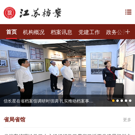
首页
机构概况
档案讯息
党建工作
政务公开
信长星在省档案馆调研时强调 扎实推动档案事业高质量发展 更好服务中国式现代化江苏新实践
省局省馆
更多