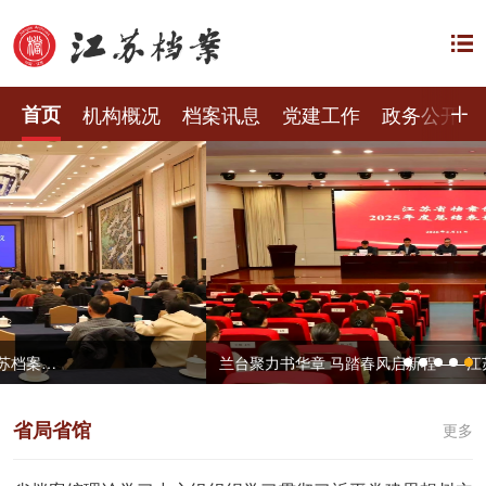
首页
机构概况
档案讯息
党建工作
政务公开
兰台聚力书华章 马踏春风启新程——江苏省档案馆召开2025年度总结表彰大会
省局省馆
更多