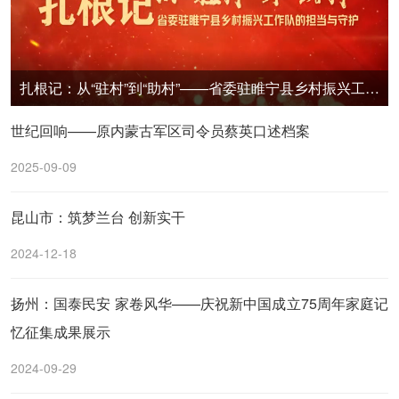
扎根记：从“驻村”到“助村”——省委驻睢宁县乡村振兴工作队的担当与守护
世纪回响——原内蒙古军区司令员蔡英口述档案
2025-09-09
昆山市：筑梦兰台 创新实干
2024-12-18
扬州：国泰民安 家卷风华——庆祝新中国成立75周年家庭记
忆征集成果展示
2024-09-29