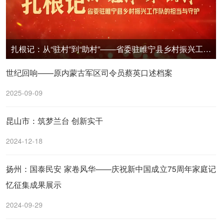
扎根记：从“驻村”到“助村”——省委驻睢宁县乡村振兴工作队的担当与守护
世纪回响——原内蒙古军区司令员蔡英口述档案
2025-09-09
昆山市：筑梦兰台 创新实干
2024-12-18
扬州：国泰民安 家卷风华——庆祝新中国成立75周年家庭记
忆征集成果展示
2024-09-29