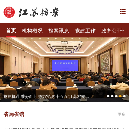
首页
机构概况
档案讯息
党建工作
政务公开
而上 努力实现“十五五”江苏档案工作良好开局——全省档案工作会议在宁召开
兰台聚力书华
省局省馆
更多