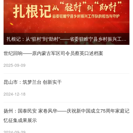
扎根记：从“驻村”到“助村”——省委驻睢宁县乡村振兴工作队的担当与守护
世纪回响——原内蒙古军区司令员蔡英口述档案
2025-09-09
昆山市：筑梦兰台 创新实干
2024-12-18
扬州：国泰民安 家卷风华——庆祝新中国成立75周年家庭记
忆征集成果展示
2024-09-29