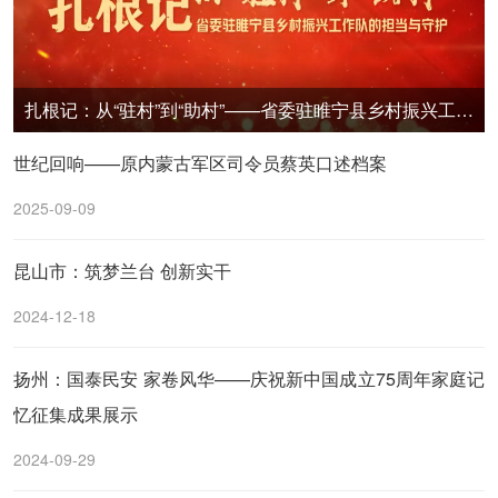
扎根记：从“驻村”到“助村”——省委驻睢宁县乡村振兴工作队的担当与守护
世纪回响——原内蒙古军区司令员蔡英口述档案
2025-09-09
昆山市：筑梦兰台 创新实干
2024-12-18
扬州：国泰民安 家卷风华——庆祝新中国成立75周年家庭记
忆征集成果展示
2024-09-29