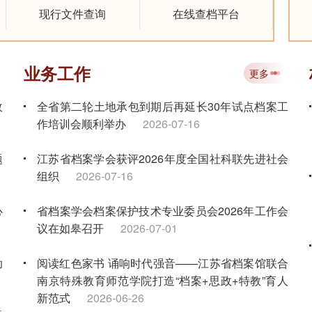
现行文件查询
在线查档平台
业务工作
更多
政
全省第二轮土地承包到期后再延长30年试点档案工
作培训会顺利举办
2026-07-16
题
江苏省档案学会获评2026年度全国社科联先进社会
组织
2026-07-16
心
省档案学会档案保护技术专业委员会2026年工作会
议在如皋召开
2026-07-01
助
阅读红色家书 诵响时代强音——江苏省档案馆联合
南京特殊教育师范学院打造“档案+思政+特教”育人
新范式
2026-06-26