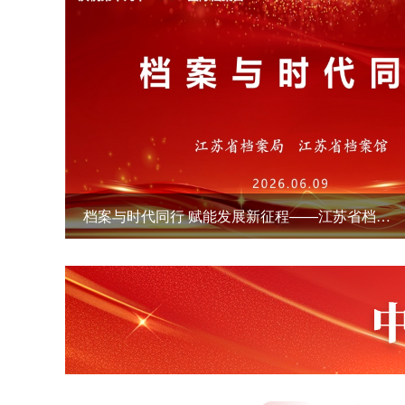
档案与时代同行 赋能发展新征程——江苏省档案馆举办2026年“6·9”国际档案日现场宣传活动