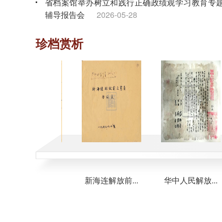
省档案馆举办树立和践行正确政绩观学习教育专
辅导报告会
2026-05-28
省档案馆组织离退休干部党员开展“奋进‘十五五’
珍档赏析
银发谱新篇”主题党日活动
2026-04-28
省档案馆组织树立和践行正确政绩观学习教育专
读书班暨理论学习中心组专题学习会
2026-04-02
海连特区首...
新海连解放前...
华中人民解放...