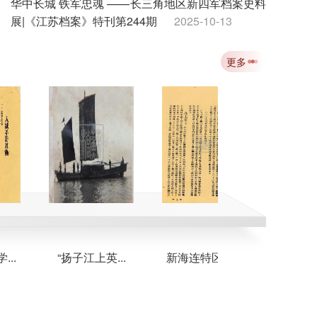
华中长城 铁军忠魂 ——长三角地区新四军档案史料
展|《江苏档案》特刊第244期
2025-10-13
吴觉历史自述：淮阴抗战先驱的赤胆忠魂|《江苏档
更多
案》特刊第243期
2025-10-13
飞向延安：八路军第一架飞机从这里起飞|《江苏档
案》特刊第242期
2025-10-13
纪念中国人民抗日战争暨世界反法西斯战争胜利80
周年|《江苏档案》特刊第241期
2025-10-13
“扬子江上英...
新海连特区首...
新海连解放前