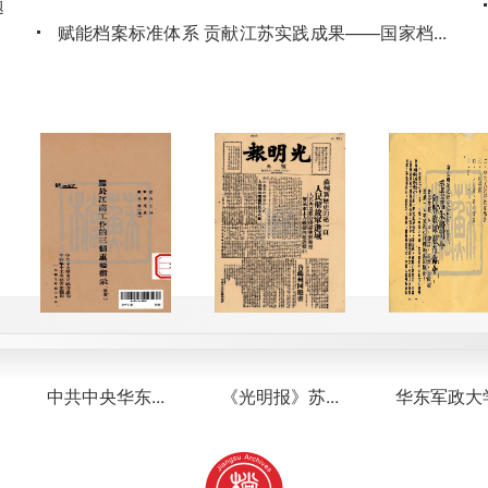
题
赋能档案标准体系 贡献江苏实践成果——国家档案
...
局发布江苏省档案馆制修订2项行业标准
，
2026-06-26
江苏省档案馆2026年度国家档案局科技立项数全国
题
第一
2026-06-17
省数字档案中心召开“人工智能赋能企业档案应
用”专题研讨会
2026-06-15
中共中央华东...
《光明报》苏...
华东军政大学...