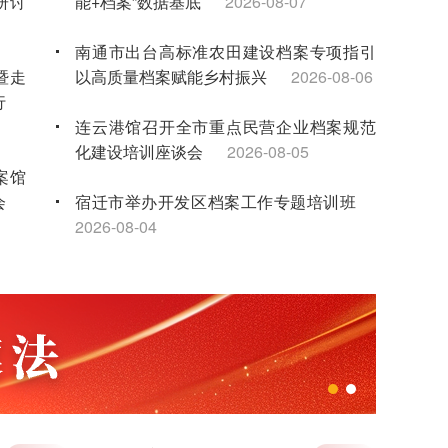
研讨
能+档案”数据基底
2026-08-07
南通市出台高标准农田建设档案专项指引
暨走
以高质量档案赋能乡村振兴
2026-08-06
行
连云港馆召开全市重点民营企业档案规范
化建设培训座谈会
2026-08-05
案馆
会
宿迁市举办开发区档案工作专题培训班
2026-08-04
年试
无锡馆联合举办暑期红色研学夏令营 点亮
-16
新就业群体子女暑期生活
2026-08-03
科联
“泰有感”实境思政课堂：让青少年在档案中
触摸家乡发展脉搏
2026-08-03
事宣
苏州馆举办2026年档案专业人员继续教育