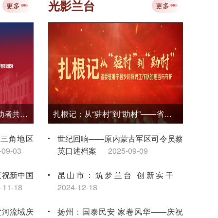
专题培训 赋能档案事业数智化转型
光影兰台
更多
更多
2026-08-03
省中
档案
负笈莫城为报国——东方劳动者共产主义大学和中国劳动者共产主义大学档案文献展
扎根记：从“驻村”到“助村”——省委驻睢宁县乡村振兴工作队的担当与守护
长三角地区
世纪回响——原内蒙古军区司令员蔡
-09-03
英口述档案
2025-09-09
庆祝新中国
昆山市：筑梦兰台 创新实干
-11-18
2024-12-18
黄河流域庆
扬州：国泰民安 家卷风华——庆祝