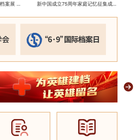
题档案展
...
新中国成立75周年家庭记忆征集成果
...
展示
2024-09-29
渡江战役胜
案联展