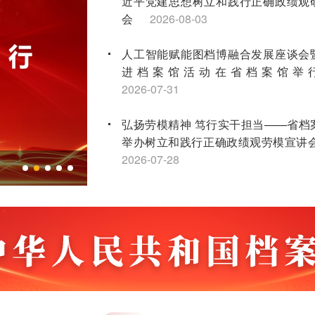
近平党建思想树立和践行正确政绩观
会
2026-08-03
人工智能赋能图档博融合发展座谈会
进档案馆活动在省档案馆举
2026-07-31
弘扬劳模精神 笃行实干担当——省档
举办树立和践行正确政绩观劳模宣讲
2026-07-28
省档案馆召开全面从严治党工作会议
全省第二轮土地承包到期后再延长30
点档案工作培训会顺利举办
2026-07
江苏省档案学会获评2026年度全国社
先进社会组织
2026-07-16
“兰台红”宣讲团连续三年荣获省红色故