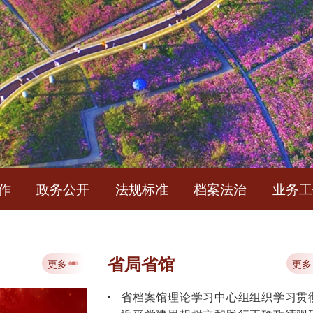
简
作
政务公开
法规标准
档案法治
业务工
中华人民共和国档案法
省局省馆
更多
更多
省档案馆理论学习中心组组织学习贯