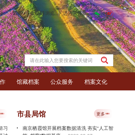
体
丨
繁体
丨
无障碍浏览
丨
进入关怀版
作
馆藏档案
公众服务
档案文化
市县局馆
更多
彻习
南京栖霞馆开展档案数据清洗 夯实“人工智