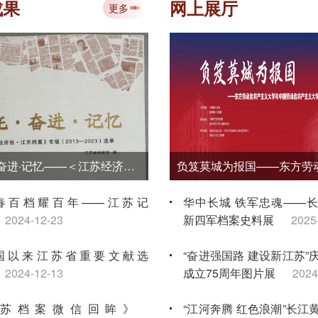
讲大赛金牌
2026-07-10
成果
网上展厅
更多
“典藏时代丹青 赓续文脉华章——江苏
国画学会档案文献与作品移交展”在省
馆开展
2026-07-09
《嘱托·奋进·记忆——＜江苏经济报·江苏档案＞专版（2013—2023）选萃》
春百档耀百年——江苏记
华中长城 铁军忠魂——
2024-12-23
新四军档案史料展
2025
国以来江苏省重要文献选
“奋进强国路 建设新江苏”
2024-12-13
成立75周年图片展
2024
苏档案微信回眸》
“江河奔腾 红色浪潮”长江