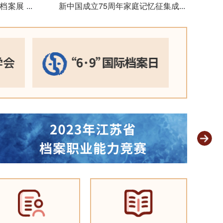
题档案展
...
新中国成立75周年家庭记忆征集成果
...
展示
2024-09-29
渡江战役胜
案联展