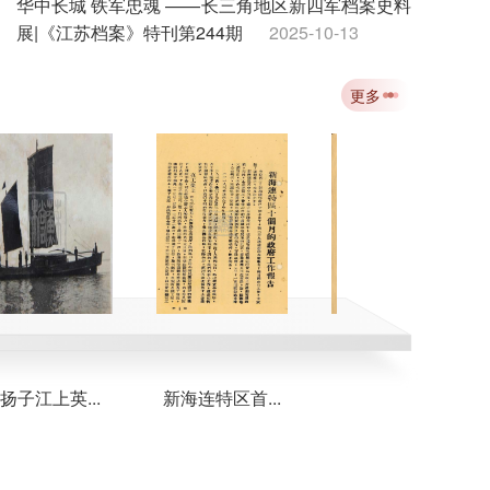
华中长城 铁军忠魂 ——长三角地区新四军档案史料
展|《江苏档案》特刊第244期
2025-10-13
吴觉历史自述：淮阴抗战先驱的赤胆忠魂|《江苏档
更多
案》特刊第243期
2025-10-13
飞向延安：八路军第一架飞机从这里起飞|《江苏档
案》特刊第242期
2025-10-13
纪念中国人民抗日战争暨世界反法西斯战争胜利80
周年|《江苏档案》特刊第241期
2025-10-13
子江上英...
新海连特区首...
新海连解放前...