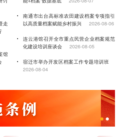
研讨
能+档案”数据基底
2026-08-07
南通市出台高标准农田建设档案专项指引
暨走
以高质量档案赋能乡村振兴
2026-08-06
行
连云港馆召开全市重点民营企业档案规范
化建设培训座谈会
2026-08-05
案馆
会
宿迁市举办开发区档案工作专题培训班
2026-08-04
兰台聚力书华章 马踏春风启新程——江苏省档案馆召开2025年度总结表彰大会
年试
无锡馆联合举办暑期红色研学夏令营 点亮
-16
新就业群体子女暑期生活
2026-08-03
科联
“泰有感”实境思政课堂：让青少年在档案中
触摸家乡发展脉搏
2026-08-03
事宣
苏州馆举办2026年档案专业人员继续教育