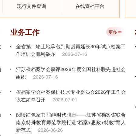
现行文件查询
在线查档平台
业务工作
更多
政
全省第二轮土地承包到期后再延长30年试点档案工
作培训会顺利举办
2026-07-16
题
江苏省档案学会获评2026年度全国社科联先进社会
组织
2026-07-16
心
省档案学会档案保护技术专业委员会2026年工作会
议在如皋召开
2026-07-01
助
阅读红色家书 诵响时代强音——江苏省档案馆联合
南京特殊教育师范学院打造“档案+思政+特教”育人
新范式
2026-06-26