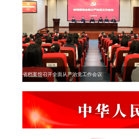
抢抓机遇 乘势而上 努力实现“十五五”江苏档案工作良好开局——全省档案工作会议在宁召开