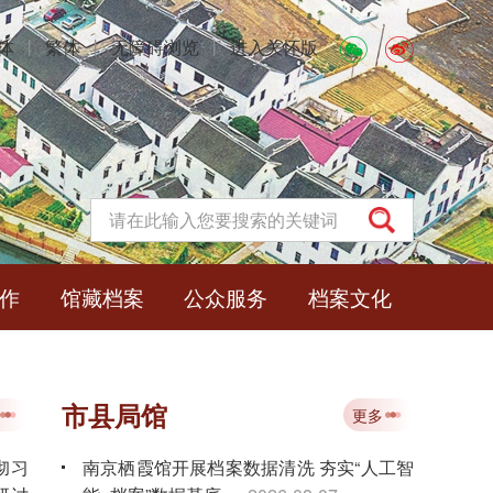
体
丨
繁体
丨
无障碍浏览
丨
进入关怀版
作
馆藏档案
公众服务
档案文化
市县局馆
更多
彻习
南京栖霞馆开展档案数据清洗 夯实“人工智