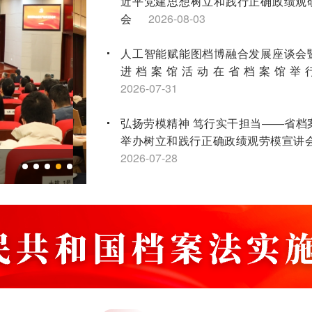
近平党建思想树立和践行正确政绩观
会
2026-08-03
人工智能赋能图档博融合发展座谈会
进档案馆活动在省档案馆举
2026-07-31
弘扬劳模精神 笃行实干担当——省档
举办树立和践行正确政绩观劳模宣讲
2026-07-28
全省第二轮土地承包到期后再延长30
点档案工作培训会顺利举办
2026-07
江苏省档案学会获评2026年度全国社
先进社会组织
2026-07-16
“兰台红”宣讲团连续三年荣获省红色故