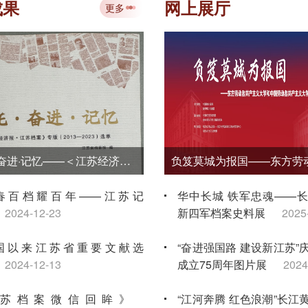
讲大赛金牌
2026-07-10
成果
网上展厅
更多
“典藏时代丹青 赓续文脉华章——江苏
国画学会档案文献与作品移交展”在省
馆开展
2026-07-09
《嘱托·奋进·记忆——＜江苏经济报·江苏档案＞专版（2013—2023）选萃》
春百档耀百年——江苏记
华中长城 铁军忠魂——
2024-12-23
新四军档案史料展
2025
国以来江苏省重要文献选
“奋进强国路 建设新江苏”
2024-12-13
成立75周年图片展
2024
苏档案微信回眸》
“江河奔腾 红色浪潮”长江