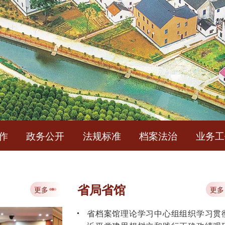
简
作
政务公开
法规标准
档案法治
业务工
中华人民共和国档案法
省局省馆
更多
更多
省档案馆理论学习中心组组织学习贯