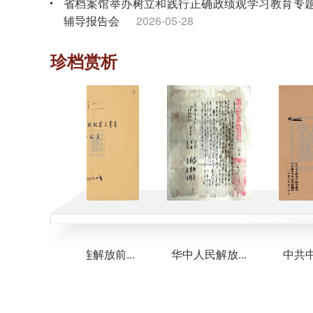
省档案馆举办树立和践行正确政绩观学习教育专
辅导报告会
2026-05-28
省档案馆组织离退休干部党员开展“奋进‘十五五’
珍档赏析
银发谱新篇”主题党日活动
2026-04-28
省档案馆组织树立和践行正确政绩观学习教育专
读书班暨理论学习中心组专题学习会
2026-04-02
.
新海连解放前...
华中人民解放...
中共中央华