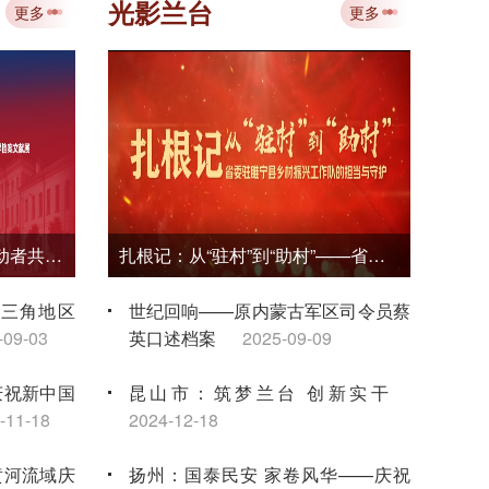
专题培训 赋能档案事业数智化转型
光影兰台
更多
更多
2026-08-03
省中
档案
负笈莫城为报国——东方劳动者共产主义大学和中国劳动者共产主义大学档案文献展
扎根记：从“驻村”到“助村”——省委驻睢宁县乡村振兴工作队的担当与守护
长三角地区
世纪回响——原内蒙古军区司令员蔡
-09-03
英口述档案
2025-09-09
庆祝新中国
昆山市：筑梦兰台 创新实干
-11-18
2024-12-18
黄河流域庆
扬州：国泰民安 家卷风华——庆祝