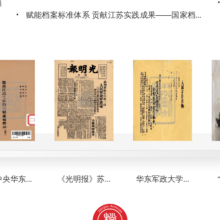
题
赋能档案标准体系 贡献江苏实践成果——国家档案
...
局发布江苏省档案馆制修订2项行业标准
，
2026-06-26
江苏省档案馆2026年度国家档案局科技立项数全国
题
第一
2026-06-17
省数字档案中心召开“人工智能赋能企业档案应
用”专题研讨会
2026-06-15
东...
《光明报》苏...
华东军政大学...
“扬