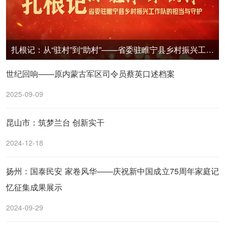
扎根记：从“驻村”到“助村”——省委驻睢宁县乡村振兴工作队的担当与守护
世纪回响——原内蒙古军区司令员蔡英口述档案
2025-09-09
昆山市：筑梦兰台 创新实干
2024-12-18
扬州：国泰民安 家卷风华——庆祝新中国成立75周年家庭记
忆征集成果展示
2024-09-29