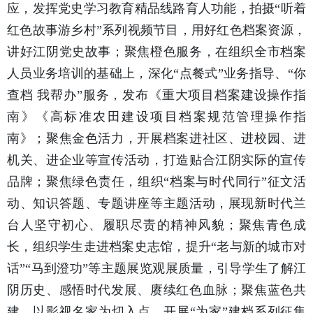
应，发挥党史学习教育精品线路育人功能，拍摄“听着
红色故事游乡村”系列视频节目，用好红色档案资源，
讲好江阴党史故事；聚焦橙色服务，在组织全市档案
人员业务培训的基础上，深化“点餐式”业务指导、“你
查档 我帮办”服务，发布《重大项目档案建设操作指
南》《高标准农田建设项目档案规范管理操作指
南》；聚焦金色活力，开展档案进社区、进校园、进
机关、进企业等宣传活动，打造贴合江阴实际的宣传
品牌；聚焦绿色责任，组织“档案与时代同行”征文活
动、知识答题、专题讲座等主题活动，展现新时代兰
台人坚守初心、履职尽责的精神风貌；聚焦青色成
长，组织学生走进档案史志馆，提升“老与新的城市对
话”“马到澄功”等主题展览观展质量，引导学生了解江
阴历史、感悟时代发展、赓续红色血脉；聚焦蓝色共
建，以影视名家为切入点，开展“为家”建档系列征集