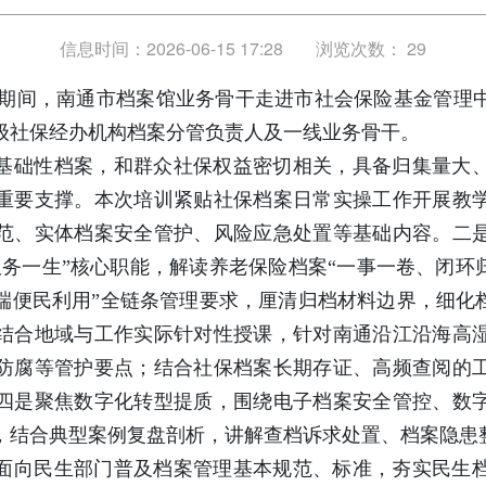
信息时间：2026-06-15 17:28
浏览次数：
29
档案日期间，南通市档案馆业务骨干走进市社会保险基金管
级社保经办机构档案分管负责人及一线业务骨干。
基础性档案，和群众社保权益密切相关，具备归集量大
重要支撑。本次培训紧贴社保档案日常实操工作开展教
范、实体档案安全管护、风险应急处置等基础内容。二
务一生”核心职能，解读养老保险档案“一事一卷、闭环
端便民利用”全链条管理要求，厘清归档材料边界，细化档
结合地域与工作实际针对性授课，针对南通沿江沿海高
防腐等管护要点；结合社保档案长期存证、高频查阅的
四是聚焦数字化转型提质，围绕电子档案安全管控、数
，结合典型案例复盘剖析，讲解查档诉求处置、档案隐患
面向民生部门普及档案管理基本规范、标准，夯实民生