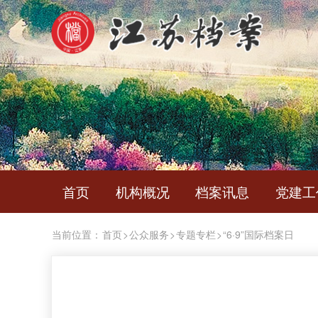
首页
机构概况
档案讯息
党建工
当前位置：
首页
>
公众服务
>
专题专栏
>
“6·9”国际档案日