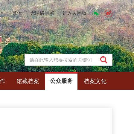
体
丨
繁体
丨
无障碍浏览
丨
进入关怀版
作
馆藏档案
公众服务
档案文化