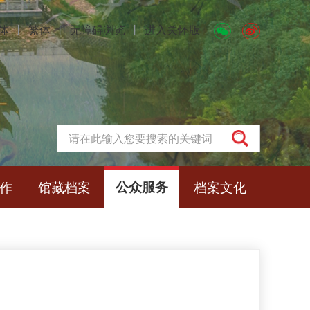
体
丨
繁体
丨
无障碍浏览
丨
进入关怀版
作
馆藏档案
公众服务
档案文化