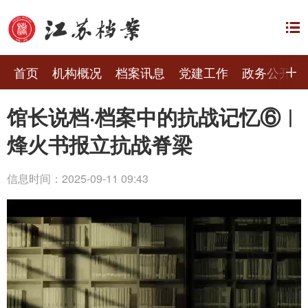
首页
机构概况
档案讯息
党建工作
政务公开
馆长说档·档案中的抗战记忆⑥︱
烽火书报立抗战脊梁
信息时间：2025-09-11 09:43