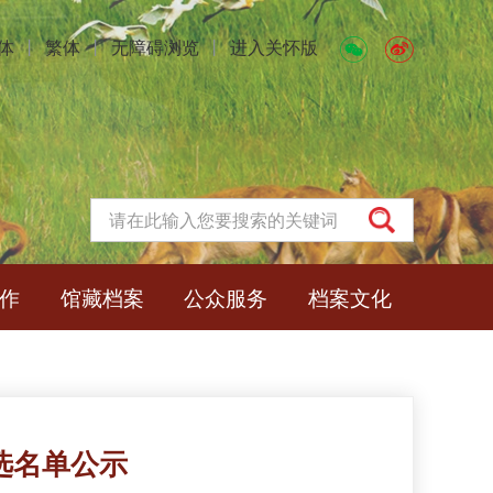
体
丨
繁体
丨
无障碍浏览
丨
进入关怀版
作
馆藏档案
公众服务
档案文化
选名单公示