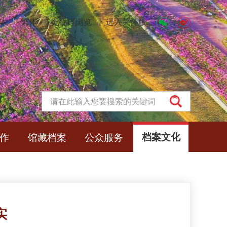
体
丨
繁体
丨
无障碍浏览
丨
进入关怀版
作
馆藏档案
公众服务
档案文化
实