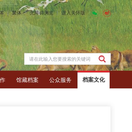
体
丨
繁体
丨
无障碍浏览
丨
进入关怀版
作
馆藏档案
公众服务
档案文化