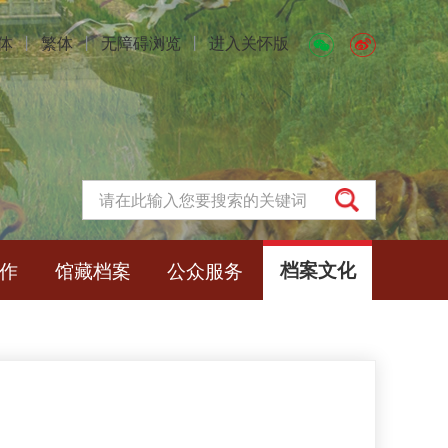
体
丨
繁体
丨
无障碍浏览
丨
进入关怀版
作
馆藏档案
公众服务
档案文化