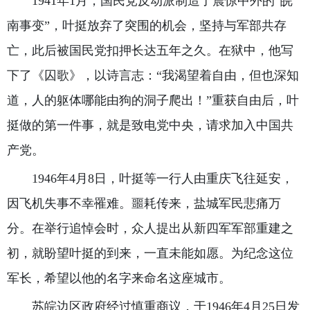
1941年1月，国民党反动派制造了震惊中外的“皖
南事变”，叶挺放弃了突围的机会，坚持与军部共存
亡，此后被国民党扣押长达五年之久。在狱中，他写
下了《囚歌》，以诗言志：“我渴望着自由，但也深知
道，人的躯体哪能由狗的洞子爬出！”重获自由后，叶
挺做的第一件事，就是致电党中央，请求加入中国共
产党。
1946年4月8日，叶挺等一行人由重庆飞往延安，
因飞机失事不幸罹难。噩耗传来，盐城军民悲痛万
分。在举行追悼会时，众人提出从新四军军部重建之
初，就盼望叶挺的到来，一直未能如愿。为纪念这位
军长，希望以他的名字来命名这座城市。
苏皖边区政府经过慎重商议，于1946年4月25日发