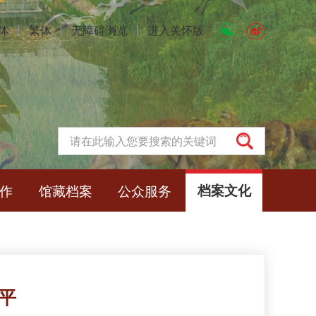
体
丨
繁体
丨
无障碍浏览
丨
进入关怀版
作
馆藏档案
公众服务
档案文化
平