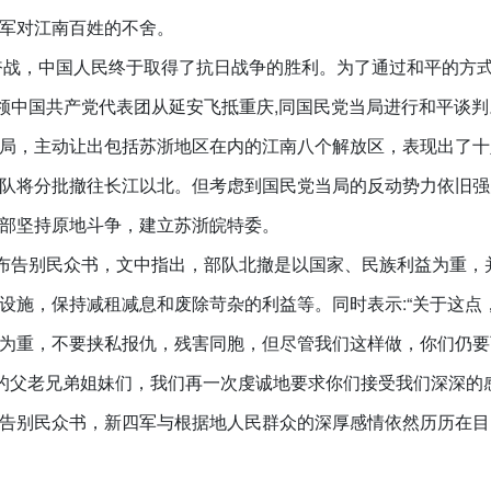
军对江南百姓的不舍。
的奋战，中国人民终于取得了抗日战争的胜利。为了通过和平的方
率领中国共产党代表团从延安飞抵重庆,同国民党当局进行和平谈判
局，主动让出包括苏浙地区在内的江南八个解放区，表现出了十
队将分批撤往长江以北。但考虑到国民党当局的反动势力依旧强
部坚持原地斗争，建立苏浙皖特委。
发布告别民众书，文中指出，部队北撤是以国家、民族利益为重，
设施，保持减租减息和废除苛杂的利益等。同时表示:“关于这点
为重，不要挟私报仇，残害同胞，但尽管我们这样做，你们仍要
爱的父老兄弟姐妹们，我们再一次虔诚地要求你们接受我们深深的感
告别民众书，新四军与根据地人民群众的深厚感情依然历历在目