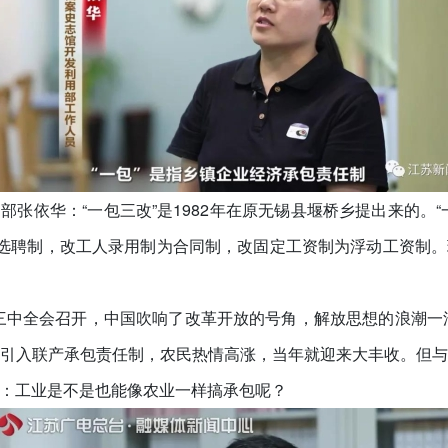
部张依华：“一包三改”是1982年在原无锡县堰桥乡提出来的。
为选聘制，改工人录用制为合同制，改固定工资制为浮动工资制
一届三中全会召开，中国吹响了改革开放的号角，解放思想的浪潮一
引入联产承包责任制，农民热情高涨，当年就迎来大丰收。但
：工业是不是也能像农业一样搞承包呢？