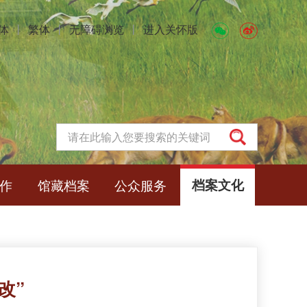
体
丨
繁体
丨
无障碍浏览
丨
进入关怀版
作
馆藏档案
公众服务
档案文化
改”