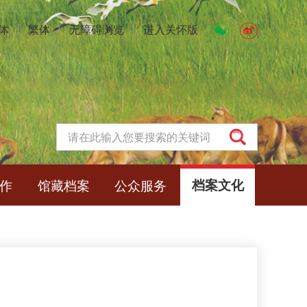
体
丨
繁体
丨
无障碍浏览
丨
进入关怀版
作
馆藏档案
公众服务
档案文化