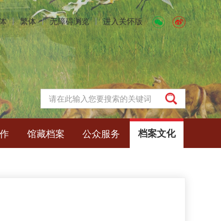
体
丨
繁体
丨
无障碍浏览
丨
进入关怀版
作
馆藏档案
公众服务
档案文化