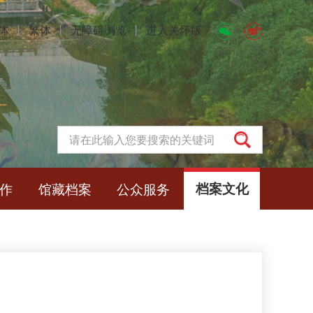
体
丨
繁体
丨
无障碍浏览
丨
进入关怀版
作
馆藏档案
公众服务
档案文化